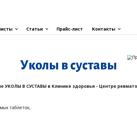
листы
Статьи
Прайс-лист
Контакты
У­ко­лы в сус­та­вы
 УКОЛЫ В СУСТАВЫ в Клинике здоровья - Центре ревмато
мых таблеток,