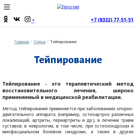
+7 (8332) 77-51-51
*
Главная
/
Статьи
/
Тейпирование
Тей­пи­ро­ва­ние
Тейпирование
- это терапевтический метод
восстановительного лечения, широко
применяемый в медицинской реабилитации.
Метод тейпирования применяется при заболеваниях опорно-
двигательного аппарата (например, остеоартроз различных
локализаций, артриты, периартриты и др.), в лечении травм
суставов; в неврологии, в том числе, при остеохондрозах и
миофасциальном болевом синдроме, а также в других